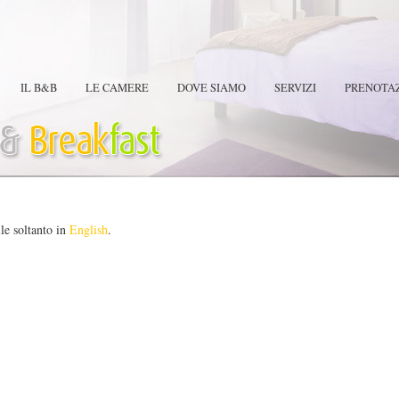
IL B&B
LE CAMERE
DOVE SIAMO
SERVIZI
PRENOTAZ
ile soltanto in
English
.