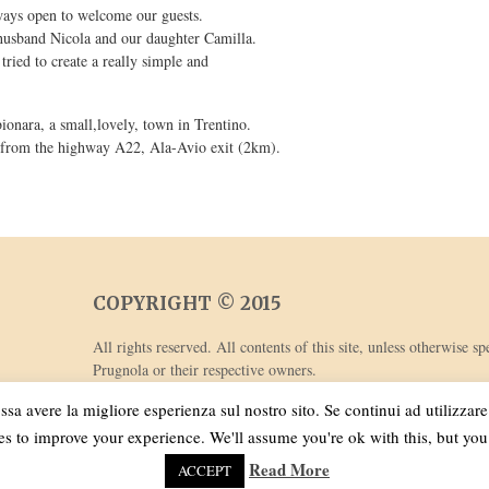
ways open to welcome our guests.
husband Nicola and our daughter Camilla.
ried to create a really simple and
bionara, a small,lovely, town in Trentino.
le from the highway A22, Ala-Avio exit (2km).
COPYRIGHT © 2015
All rights reserved. All contents of this site, unless otherwise
Prugnola or their respective owners.
All photos Copyright ©2015
Tommaso Prugnola
ssa avere la migliore esperienza sul nostro sito. Se continui ad utilizzar
s to improve your experience. We'll assume you're ok with this, but you
Read More
ACCEPT