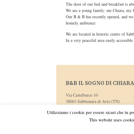
The door of our bed and breakfast is al
We are a young family: me Chiara, my 
Our B & B has recently opened, and we t
homely ambience
We are located in historic centre of Sab
In a very peaceful area easily accessib
B&B IL SOGNO DI CHIARA
Via Castelbarco 10
38063 Sabbionara di Avio (TN)
Cell. 338 1269140
Utilizziamo i cookie per essere sicuri che tu po
This website uses cookie